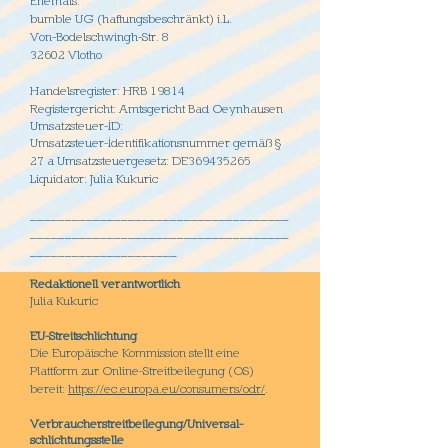
Ehemals:
bumble UG (haftungsbeschränkt) i.L.
Von-Bodelschwingh-Str. 8
32602 Vlotho
Handelsregister: HRB 19814
Registergericht: Amtsgericht Bad Oeynhausen
Umsatzsteuer-ID:
Umsatzsteuer-Identifikationsnummer gemäß §
27 a Umsatzsteuergesetz: DE369435265
Liquidator: Julia Kukuric
_____________________________________
_____________________________________
_____________________
Redaktionell verantwortlich
Julia Kukuric
EU-Streitschlichtung
Die Europäische Kommission stellt eine
Plattform zur Online-Streitbeilegung (OS)
bereit:
https://ec.europa.eu/consumers/odr/
.
Verbraucher­streit­beilegung/Universal­
schlichtungs­stelle