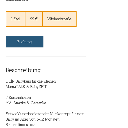
99
Euro
1 Std.
1
99 €
Wielandstraße
S
t
d
Buchung
Beschreibung
DEIN Babykurs für die Kleinen
MamaTALK & BabyZEIT
7 Kurseinheiten
inkl. Snacks & Getränke
Entwicklungsbegleitendes Kurskonzept für dein
Baby im Alter von 6-12 Monaten.
Bei uns findest du: